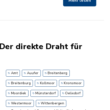
Mehr lesen
er direkte Draht für
Amt
Auufer
Breitenberg
Breitenburg
Kollmoor
Kronsmoor
Moordiek
Münsterdorf
Oelixdorf
Westermoor
Wittenbergen