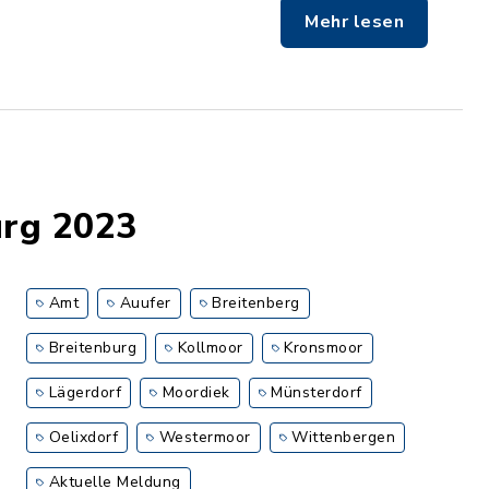
Mehr lesen
urg 2023
Amt
Auufer
Breitenberg
Breitenburg
Kollmoor
Kronsmoor
Lägerdorf
Moordiek
Münsterdorf
Oelixdorf
Westermoor
Wittenbergen
Aktuelle Meldung