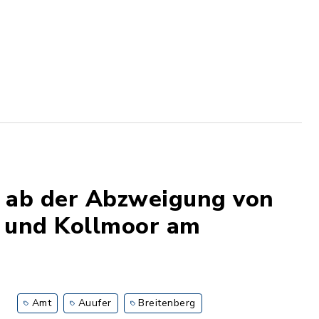
e ab der Abzweigung von
f und Kollmoor am
Amt
Auufer
Breitenberg