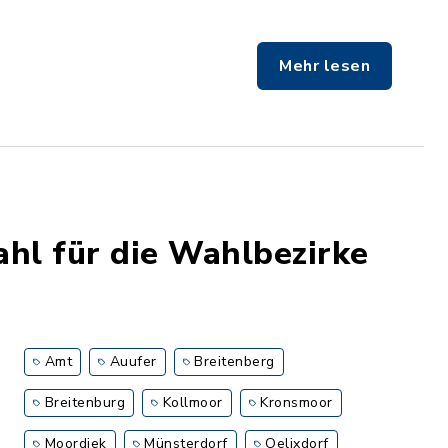
Mehr lesen
l für die Wahlbezirke
Amt
Auufer
Breitenberg
Breitenburg
Kollmoor
Kronsmoor
Moordiek
Münsterdorf
Oelixdorf