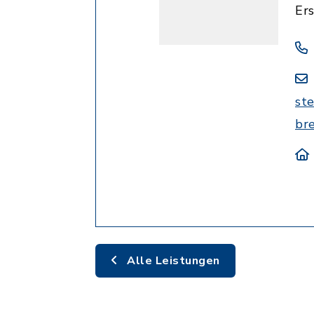
Er
st
br
Alle Leistungen