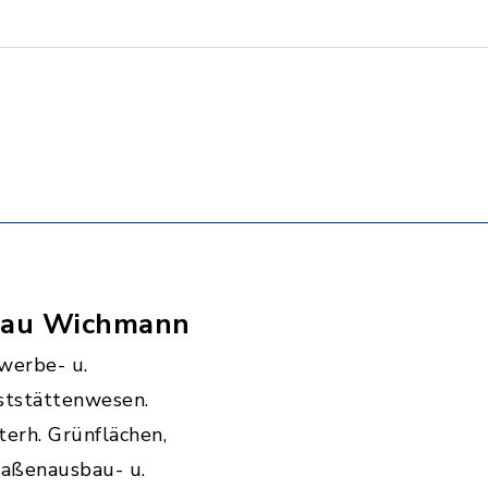
rau Wichmann
werbe- u.
ststättenwesen.
erh. Grünflächen,
raßenausbau- u.