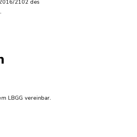
) 2016/2102 des
.
n
em LBGG vereinbar.