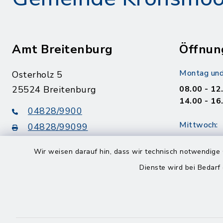
Amt Breitenburg
Öffnun
Montag und
Osterholz 5
25524 Breitenburg
08.00 - 12
14.00 - 16
04828/9900
Mittwoch:
04828/99099
08.00 - 12
info@amt-breitenburg.de
Wir weisen darauf hin, dass wir technisch notwendige 
14.00 - 18
Dienste wird bei Bedarf
Donnerstag
geschloss
Freitag