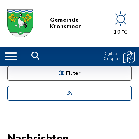
Gemeinde
Kronsmoor
10 °C
Digitaler
Ortsplan
Filter
Nachrichten