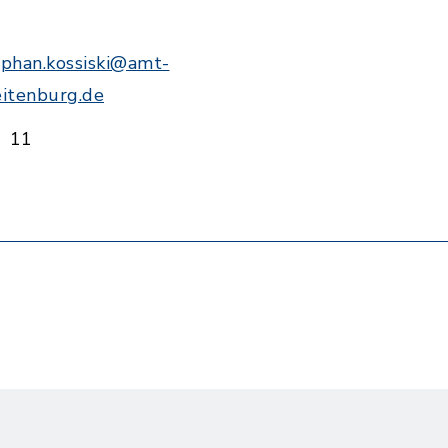
ephan.kossiski@amt-
eitenburg.de
11